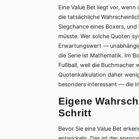
Eine Value Bet liegt vor, wenn 
die tatsächliche Wahrscheinlic
Siegchance eines Boxers, und di
müsste. Wer solche Quoten syste
Erwartungswert — unabhängig da
die Serie ist Mathematik. Im B
Fußball, weil die Buchmacher 
Quotenkalkulation daher wenig
besonders interessant — die In
Eigene Wahrsche
Schritt
Bevor Sie eine Value Bet erke
entwickeln. Das ist der anspru