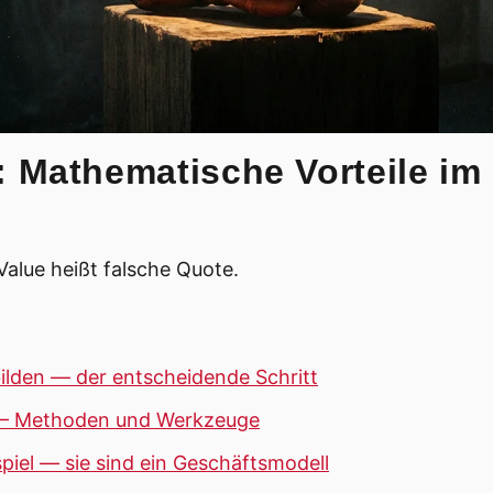
n: Mathematische Vorteile im
Value heißt falsche Quote.
bilden — der entscheidende Schritt
 — Methoden und Werkzeuge
spiel — sie sind ein Geschäftsmodell