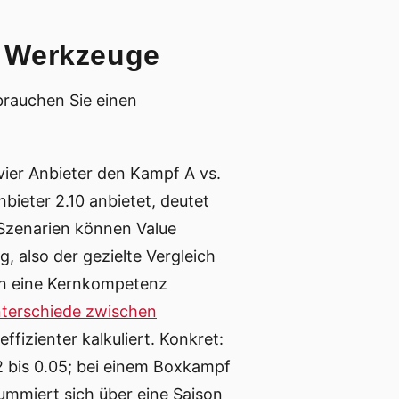
d Werkzeuge
 brauchen Sie einen
vier Anbieter den Kampf A vs.
bieter 2.10 anbietet, deutet
 Szenarien können Value
, also der gezielte Vergleich
ern eine Kernkompetenz
terschiede zwischen
fizienter kalkuliert. Konkret:
2 bis 0.05; bei einem Boxkampf
ummiert sich über eine Saison