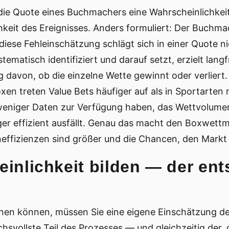
die Quote eines Buchmachers eine Wahrscheinlichkeit im
hkeit des Ereignisses. Anders formuliert: Der Buchma
ese Fehleinschätzung schlägt sich in einer Quote nied
matisch identifiziert und darauf setzt, erzielt langfr
von, ob die einzelne Wette gewinnt oder verliert. Di
oxen treten Value Bets häufiger auf als in Sportart
weniger Daten zur Verfügung haben, das Wettvolumen 
er effizient ausfällt. Genau das macht den Boxwettm
effizienzen sind größer und die Chancen, den Markt z
inlichkeit bilden — der en
nnen können, müssen Sie eine eigene Einschätzung de
chsvollste Teil des Prozesses — und gleichzeitig der,