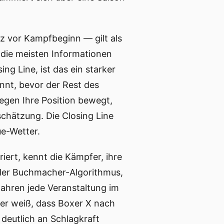
rz vor Kampfbeginn — gilt als
 die meisten Informationen
ng Line, ist das ein starker
nnt, bevor der Rest des
egen Ihre Position bewegt,
schätzung. Die Closing Line
ue-Wetter.
riert, kennt die Kämpfer, ihre
eder Buchmacher-Algorithmus,
Jahren jede Veranstaltung im
 er weiß, dass Boxer X nach
 deutlich an Schlagkraft