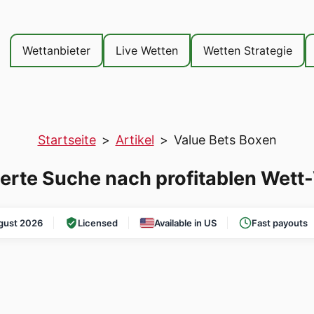
Wettanbieter
Live Wetten
Wetten Strategie
Startseite
>
Artikel
>
Value Bets Boxen
ierte Suche nach profitablen Wett-
gust 2026
Licensed
Available in US
Fast payouts