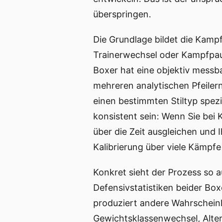
überspringen.
Die Grundlage bildet die Kampf
Trainerwechsel oder Kampfpaus
Boxer hat eine objektiv messb
mehreren analytischen Pfeilern
einen bestimmten Stiltyp spezi
konsistent sein: Wenn Sie bei
über die Zeit ausgleichen und 
Kalibrierung über viele Kämpf
Konkret sieht der Prozess so a
Defensivstatistiken beider Bo
produziert andere Wahrscheinli
Gewichtsklassenwechsel, Alter