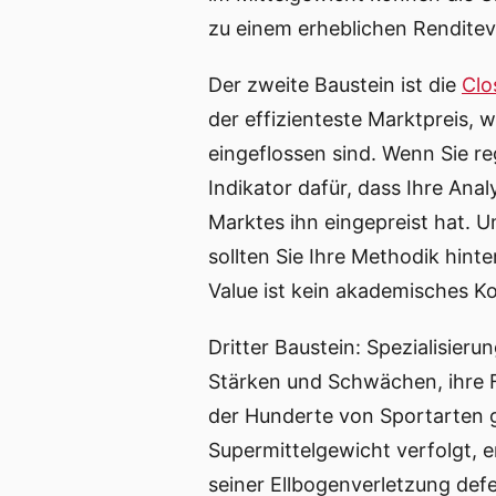
zu einem erheblichen Renditevo
Der zweite Baustein ist die
Clo
der effizienteste Marktpreis,
eingeflossen sind. Wenn Sie reg
Indikator dafür, dass Ihre Ana
Marktes ihn eingepreist hat. 
sollten Sie Ihre Methodik hint
Value ist kein akademisches Ko
Dritter Baustein: Spezialisieru
Stärken und Schwächen, ihre 
der Hunderte von Sportarten gl
Supermittelgewicht verfolgt, 
seiner Ellbogenverletzung defe