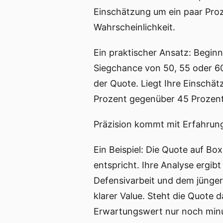
Einschätzung um ein paar Pro
Wahrscheinlichkeit.
Ein praktischer Ansatz: Beginn
Siegchance von 50, 55 oder 60
der Quote. Liegt Ihre Einschä
Prozent gegenüber 45 Prozent 
Präzision kommt mit Erfahrung.
Ein Beispiel: Die Quote auf Box
entspricht. Ihre Analyse ergib
Defensivarbeit und dem jüngere
klarer Value. Steht die Quote 
Erwartungswert nur noch minus